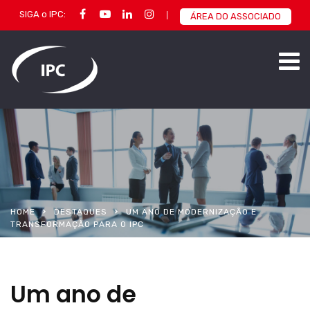
SIGA o IPC:
ÁREA DO ASSOCIADO
HOME
DESTAQUES
UM ANO DE MODERNIZAÇÃO E
TRANSFORMAÇÃO PARA O IPC
Um ano de