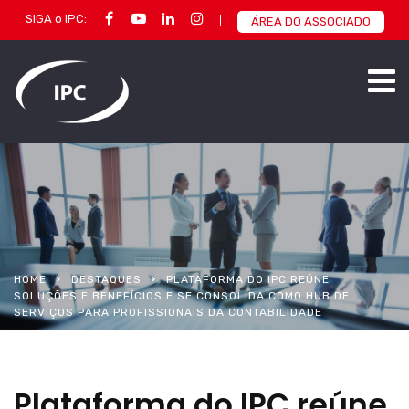
SIGA o IPC:
ÁREA DO ASSOCIADO
HOME
DESTAQUES
PLATAFORMA DO IPC REÚNE
SOLUÇÕES E BENEFÍCIOS E SE CONSOLIDA COMO HUB DE
SERVIÇOS PARA PROFISSIONAIS DA CONTABILIDADE
Plataforma do IPC reúne