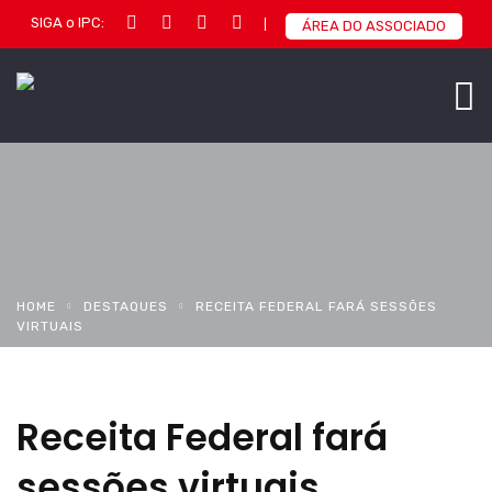
SIGA o IPC:
ÁREA DO ASSOCIADO
HOME
DESTAQUES
RECEITA FEDERAL FARÁ SESSÕES
VIRTUAIS
Receita Federal fará
sessões virtuais