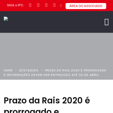
SIGA o IPC:
ÁREA DO ASSOCIADO
HOME
DESTAQUES
PRAZO DA RAIS 2020 É PRORROGADO
E INFORMAÇÕES DEVEM SER ENTREGUES ATÉ 30 DE ABRIL
Prazo da Rais 2020 é
prorrogado e