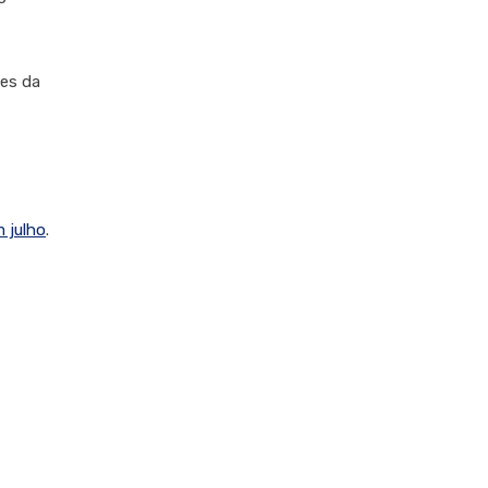
tes da
m julho
.