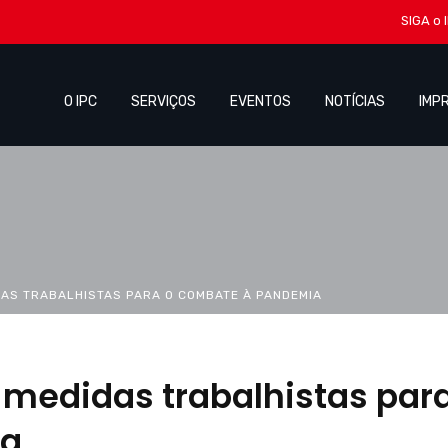
SIGA o 
O IPC
SERVIÇOS
EVENTOS
NOTÍCIAS
IMP
DAS TRABALHISTAS PARA O COMBATE À PANDEMIA
medidas trabalhistas para
ia