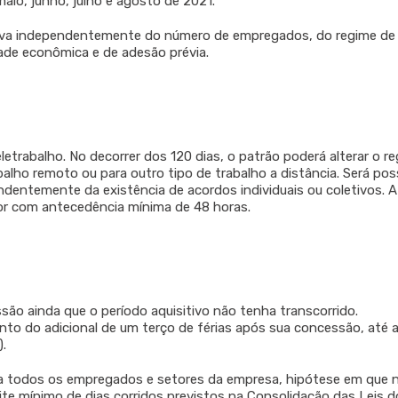
aio, junho, julho e agosto de 2021.
tiva independentemente do número de empregados, do regime de
dade econômica e de adesão prévia.
etrabalho. No decorrer dos 120 dias, o patrão poderá alterar o r
abalho remoto ou para outro tipo de trabalho a distância. Será pos
ndentemente da existência de acordos individuais ou coletivos. A
dor com antecedência mínima de 48 horas.
ssão ainda que o período aquisitivo não tenha transcorrido.
to do adicional de um terço de férias após sua concessão, até 
).
 a todos os empregados e setores da empresa, hipótese em que 
mite mínimo de dias corridos previstos na Consolidação das Leis d