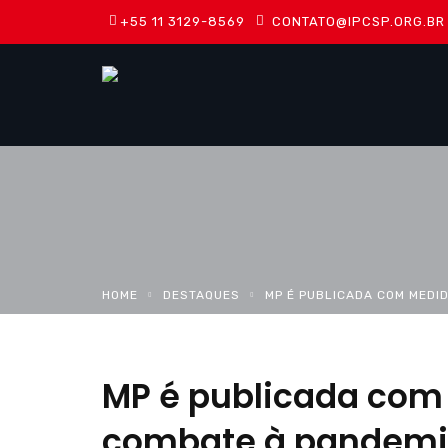
+55 11 3129-8569
CONTATO@IPCSP.ORG.BR
HOME
DESTAQUES
MP É PUBLICADA COM MEDI
MP é publicada com 
combate à pandem