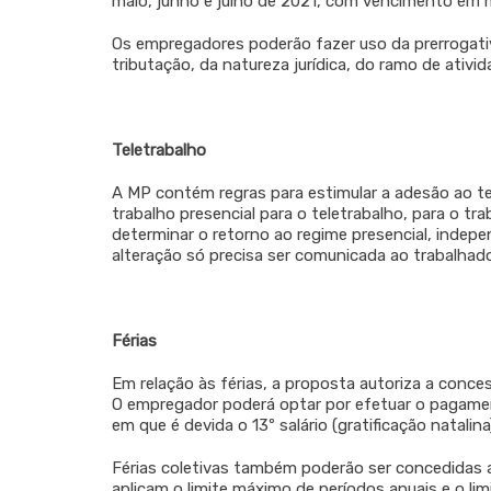
maio, junho e julho de 2021, com vencimento em m
Os empregadores poderão fazer uso da prerroga
tributação, da natureza jurídica, do ramo de ativi
Teletrabalho
A MP contém regras para estimular a adesão ao tel
trabalho presencial para o teletrabalho, para o tr
determinar o retorno ao regime presencial, indepe
alteração só precisa ser comunicada ao trabalha
Férias
Em relação às férias, a proposta autoriza a conce
O empregador poderá optar por efetuar o pagamen
em que é devida o 13º salário (gratificação natalina
Férias coletivas também poderão ser concedidas
aplicam o limite máximo de períodos anuais e o li