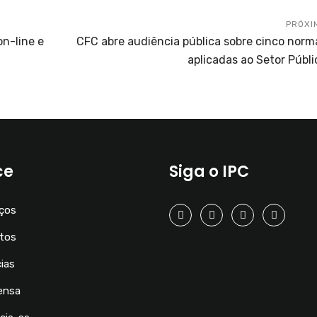
PRÓXI
on-line e
CFC abre audiência pública sobre cinco norm
aplicadas ao Setor Públi
ce
Siga o IPC
iços
tos
ias
ensa