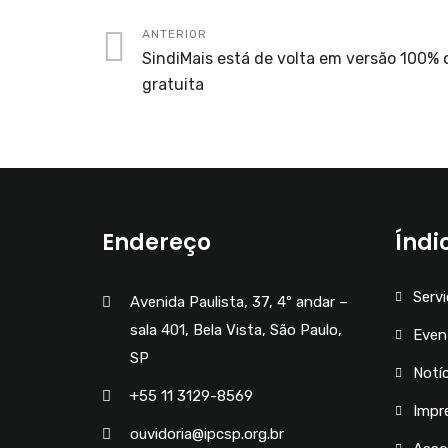
ANTERIOR
SindiMais está de volta em versão 100% 
gratuita
Endereço
Índi
Serv
Avenida Paulista, 37, 4º andar –
sala 401, Bela Vista, São Paulo,
Even
SP
Notíc
+55 11 3129-8569
Impr
ouvidoria@ipcsp.org.br