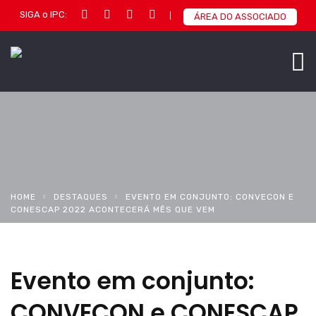
SIGA o IPC:
ÁREA DO ASSOCIADO
HOME
DESTAQUES
EVENTO EM CONJUNTO: CONVECON E
CONESCAP 2022 ACONTECERÁ MÊS QUE VEM
Evento em conjunto:
CONVECON e CONESCAP