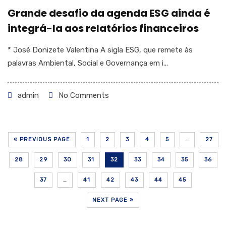
Grande desafio da agenda ESG ainda é
integrá-la aos relatórios financeiros
* José Donizete Valentina A sigla ESG, que remete às
palavras Ambiental, Social e Governança em i...
admin
No Comments
« PREVIOUS PAGE
1
2
3
4
5
…
27
28
29
30
31
32
33
34
35
36
37
…
41
42
43
44
45
NEXT PAGE »