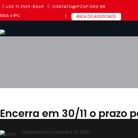
+55 11 3129-8569
CONTATO@IPCSP.ORG.BR
SIGA o IPC:
ÁREA DO ASSOCIADO
HOME
DESTAQUES
ENCERRA EM 30/11 O PRAZO PARA NEGOCIA
Encerra em 30/11 o prazo 
Publicado em
novembro 11, 2021