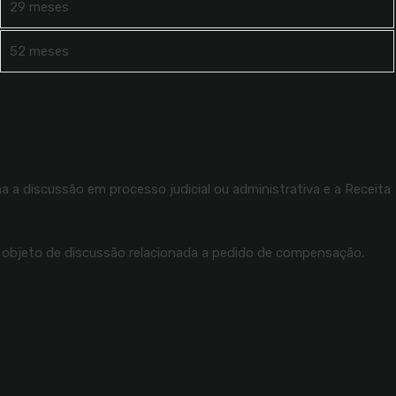
29 meses
52 meses
 a discussão em processo judicial ou administrativa e a Receita
m objeto de discussão relacionada a pedido de compensação.