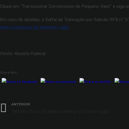
Clique em “Transacionar Contencioso de Pequeno Valor” e siga a
Em caso de dúvidas, o Edital de Transação por Adesão RFB nº 1
para-processos-de-pequeno-valor
Fonte: Receita Federal.
Share this...
ANTERIOR
Terceira fase do open banking entra em vigor