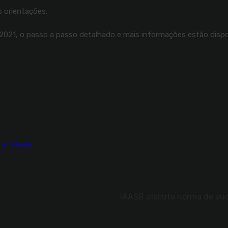
s orientações.
/2021, o passo a passo detalhado e mais informações estão disp
IAASB discute norma de audi