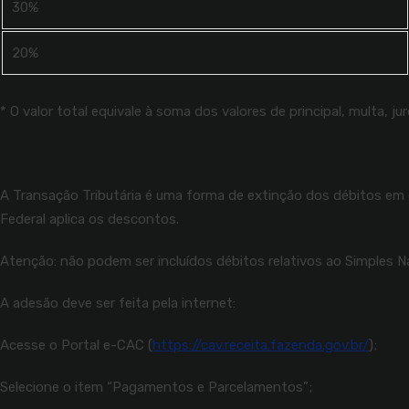
30%
20%
* O valor total equivale à soma dos valores de principal, multa, j
A Transação Tributária é uma forma de extinção dos débitos em q
Federal aplica os descontos.
Atenção: não podem ser incluídos débitos relativos ao Simples 
A adesão deve ser feita pela internet:
Acesse o Portal e-CAC (
https://cav.receita.fazenda.gov.br/
);
Selecione o item “Pagamentos e Parcelamentos”;