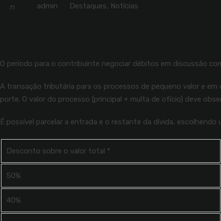
admin
Destaques
,
Notícias
O período para o contribuinte negociar débitos em discussão com
A transação tributária para os processos de pequeno valor e em
porte. O valor do processo (principal + multa de ofício) deve obs
É possível parcelar a entrada e o restante da dívida, escolhendo
Desconto sobre o valor total *
50%
40%