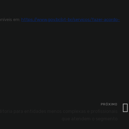
oníveis em:
https://www.gov.br/pt-br/servicos/fazer-acordo-
PRÓXIMO
toria para entidades menos complexas e profissionais
que atendem o segmento