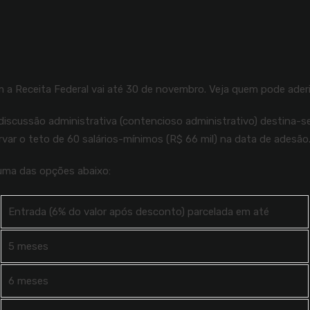
 a Receita Federal vai até 30 de novembro. Veja quem pode aderi
 discussão administrativa (contencioso administrativo) destina-
ervar o teto de 60 salários-mínimos (R$ 66 mil) na data de adesão
 uma das opções abaixo:
Entrada (6% do valor após desconto) parcelada em até
5 meses
6 meses