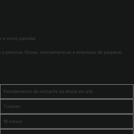
r e como parcelar.
se a pessoas físicas, microempresas e empresas de pequeno
.
Parcelamento do restante da dívida em até
7 meses
18 meses