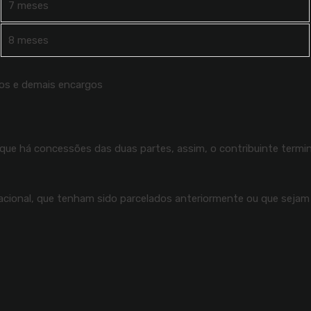
7 meses
8 meses
uros e demais encargos
ue há concessões das duas partes, assim, o contribuinte termina
Nacional, que tenham sido parcelados anteriormente ou que seja