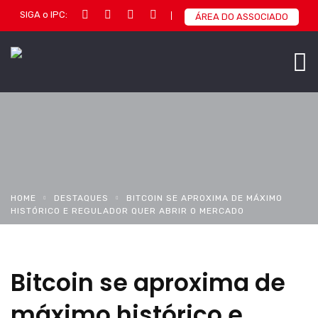
SIGA o IPC:
ÁREA DO ASSOCIADO
HOME
DESTAQUES
BITCOIN SE APROXIMA DE MÁXIMO
HISTÓRICO E REGULADOR QUER ABRIR O MERCADO
Bitcoin se aproxima de
máximo histórico e