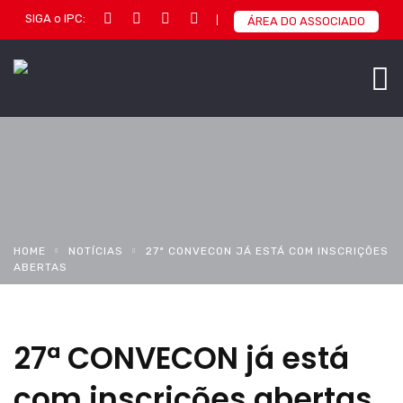
SIGA o IPC:
ÁREA DO ASSOCIADO
HOME
NOTÍCIAS
27ª CONVECON JÁ ESTÁ COM INSCRIÇÕES
ABERTAS
27ª CONVECON já está
com inscrições abertas