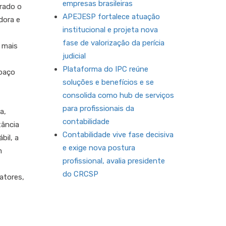
empresas brasileiras
erado o
APEJESP fortalece atuação
dora e
institucional e projeta nova
fase de valorização da perícia
 mais
judicial
Plataforma do IPC reúne
spaço
soluções e benefícios e se
consolida como hub de serviços
para profissionais da
a,
contabilidade
tância
Contabilidade vive fase decisiva
bil, a
e exige nova postura
m
profissional, avalia presidente
do CRCSP
atores,