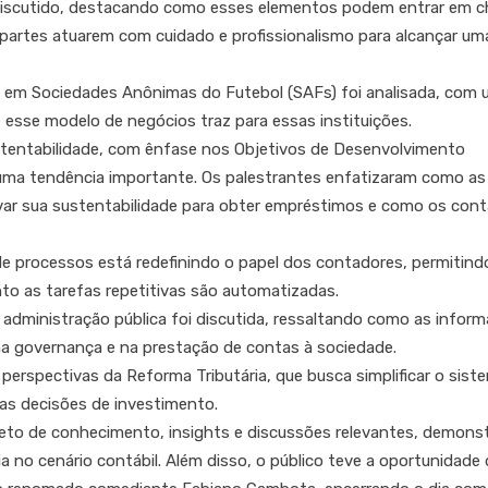
i discutido, destacando como esses elementos podem entrar em 
partes atuarem com cuidado e profissionalismo para alcançar um
s em Sociedades Anônimas do Futebol (SAFs) foi analisada, com
esse modelo de negócios traz para essas instituições.
stentabilidade, com ênfase nos Objetivos de Desenvolvimento
ma tendência importante. Os palestrantes enfatizaram como as
r sua sustentabilidade para obter empréstimos e como os con
 processos está redefinindo o papel dos contadores, permitind
nto as tarefas repetitivas são automatizadas.
 administração pública foi discutida, ressaltando como as infor
 governança e na prestação de contas à sociedade.
perspectivas da Reforma Tributária, que busca simplificar o sist
nas decisões de investimento.
leto de conhecimento, insights e discussões relevantes, demons
 no cenário contábil. Além disso, o público teve a oportunidade 