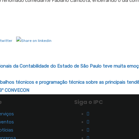
o renomado comediante Fabiano Cambota, encerrando o dia co
ionais da Contabilidade do Estado de São Paulo teve muita emoç
balhos técnicos e programação técnica sobre as principais tend
 28ª CONVECON
e
Siga o IPC
erviços
ventos
otícias
mprensa