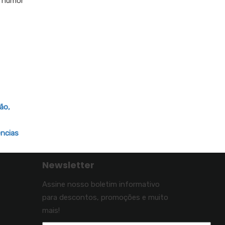
m humor
ão,
ências
Newsletter
Assine nosso boletim informativo
para descontos, promoções e muito
mais!