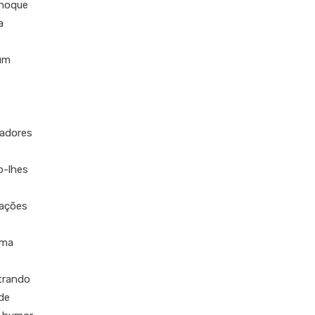
choque
a
 um
tadores
o-lhes
mações
ema
trando
de