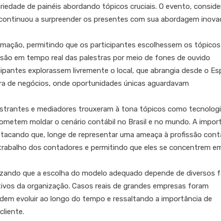
iedade de painéis abordando tópicos cruciais. O evento, consid
 continuou a surpreender os presentes com sua abordagem inova
mação, permitindo que os participantes escolhessem os tópicos
ssão em tempo real das palestras por meio de fones de ouvido
cipantes explorassem livremente o local, que abrangia desde o E
eira de negócios, onde oportunidades únicas aguardavam
lestrantes e mediadores trouxeram à tona tópicos como tecnologi
ometem moldar o cenário contábil no Brasil e no mundo. A impor
stacando que, longe de representar uma ameaça à profissão contá
 trabalho dos contadores e permitindo que eles se concentrem e
izando que a escolha do modelo adequado depende de diversos f
tivos da organização. Casos reais de grandes empresas foram
em evoluir ao longo do tempo e ressaltando a importância de
liente.