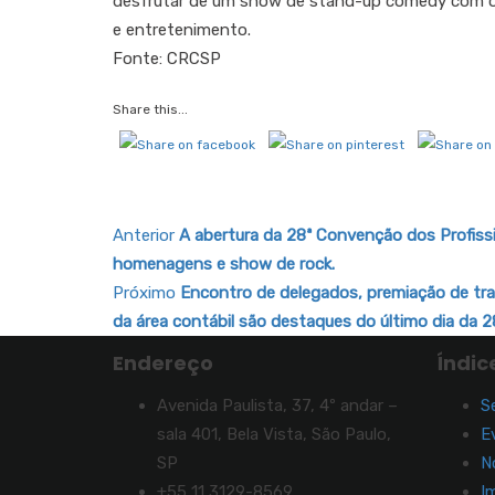
desfrutar de um show de stand-up comedy com 
e entretenimento.
Fonte: CRCSP
Share this...
Anterior
A abertura da 28ª Convenção dos Profiss
homenagens e show de rock.
Próximo
Encontro de delegados, premiação de tra
da área contábil são destaques do último dia da
Endereço
Índic
Avenida Paulista, 37, 4º andar –
S
sala 401, Bela Vista, São Paulo,
E
SP
N
+55 11 3129-8569
I