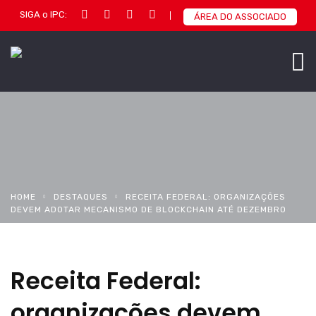
SIGA o IPC:
ÁREA DO ASSOCIADO
HOME
DESTAQUES
RECEITA FEDERAL: ORGANIZAÇÕES
DEVEM ADOTAR MECANISMO DE BLOCKCHAIN ATÉ DEZEMBRO
Receita Federal:
organizações devem