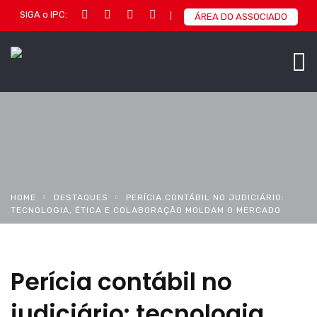
SIGA o IPC:
ÁREA DO ASSOCIADO
HOME
DESTAQUES
PERÍCIA CONTÁBIL NO JUDICIÁRIO:
TECNOLOGIA, ÉTICA E COLABORAÇÃO MOLDAM O MERCADO
Perícia contábil no
judiciário: tecnologia,