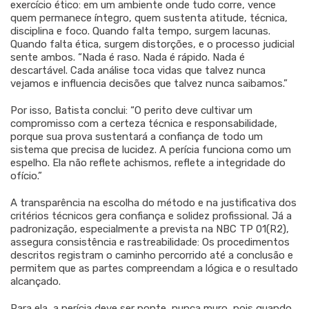
exercício ético: em um ambiente onde tudo corre, vence
quem permanece íntegro, quem sustenta atitude, técnica,
disciplina e foco. Quando falta tempo, surgem lacunas.
Quando falta ética, surgem distorções, e o processo judicial
sente ambos. “Nada é raso. Nada é rápido. Nada é
descartável. Cada análise toca vidas que talvez nunca
vejamos e influencia decisões que talvez nunca saibamos.”
Por isso, Batista conclui: “O perito deve cultivar um
compromisso com a certeza técnica e responsabilidade,
porque sua prova sustentará a confiança de todo um
sistema que precisa de lucidez. A perícia funciona como um
espelho. Ela não reflete achismos, reflete a integridade do
ofício.”
A transparência na escolha do método e na justificativa dos
critérios técnicos gera confiança e solidez profissional. Já a
padronização, especialmente a prevista na NBC TP 01(R2),
assegura consistência e rastreabilidade: Os procedimentos
descritos registram o caminho percorrido até a conclusão e
permitem que as partes compreendam a lógica e o resultado
alcançado.
Para ela, a perícia deve ser ponte, nunca muro, pois quando