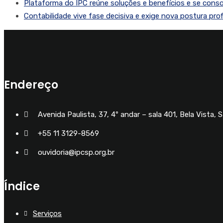
Plataforma do IPC reúne soluções e benefícios e se conso
Contabilidade vive fase decisiva e exige nova postura pro
Endereço
Avenida Paulista, 37, 4º andar – sala 401, Bela Vista, 
+55 11 3129-8569
ouvidoria@ipcsp.org.br
Índice
Serviços