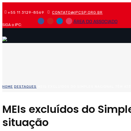
+55 11 3129-8569
CONTATO@IPCSP.ORG.BR
ÁREA DO ASSOCIADO
SIGA o IPC:
HOME
DESTAQUES
MEIS EXCLUÍDOS DO SIMPLES NACIONAL TÊM AT
MEIs excluídos do Simple
situação