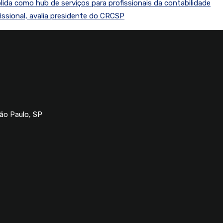
lida como hub de serviços para profissionais da contabilidade
fissional, avalia presidente do CRCSP
São Paulo, SP