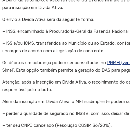
A partir de setembro, a Receita Federal (RFB) encaminhará os d
para inscrição em Dívida Ativa.
O envio à Dívida Ativa será da seguinte forma:
– INSS: encaminhado à Procuradoria-Geral da Fazenda Nacional 
– ISS e/ou ICMS: transferidos ao Município ou ao Estado, confor
encargos de acordo com a legislação de cada ente.
Os débitos em cobrança podem ser consultados no
PGMEI (ver
Simei”. Esta opção também permite a geração do DAS para pa
Atenção: após a inscrição em Dívida Ativa, o recolhimento do 
responsável pelo tributo.
Além da inscrição em Dívida Ativa, o MEI inadimplente poderá s
– perder a qualidade de segurado no INSS e, com isso, deixar de 
– ter seu CNPJ cancelado (Resolução CGSIM 36/2016);