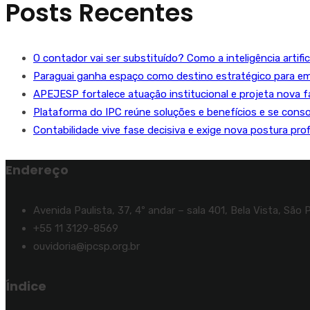
Posts Recentes
O contador vai ser substituído? Como a inteligência artifi
Paraguai ganha espaço como destino estratégico para emp
APEJESP fortalece atuação institucional e projeta nova fas
Plataforma do IPC reúne soluções e benefícios e se conso
Contabilidade vive fase decisiva e exige nova postura pro
Endereço
Avenida Paulista, 37, 4º andar – sala 401, Bela Vista, São 
+55 11 3129-8569
ouvidoria@ipcsp.org.br
Índice