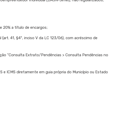
roempreendedor Individual (DASN-Simei), não regularizados,
e 20% a título de encargos;
 (art. 41, §4º, inciso V da LC 123/06), com acréscimo de
 opção “Consulta Extrato/Pendências > Consulta Pendências no
SS e ICMS diretamente em guia própria do Município ou Estado