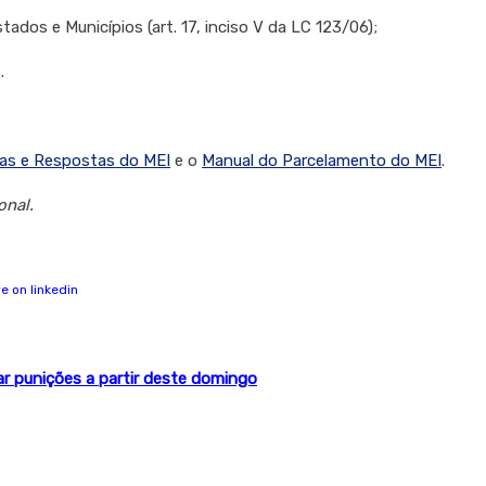
tados e Municípios (art. 17, inciso V da LC 123/06);
.
as e Respostas do MEI
e o
Manual do Parcelamento do MEI
.
onal.
ar punições a partir deste domingo