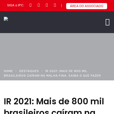
SIGA o IPC:
ÁREA DO ASSOCIADO
HOME
DESTAQUES
IR 2021: MAIS DE 800 MIL
BRASILEIROS CAÍRAM NA MALHA FINA; SAIBA O QUE FAZER
IR 2021: Mais de 800 mil
brasileiros caíram na