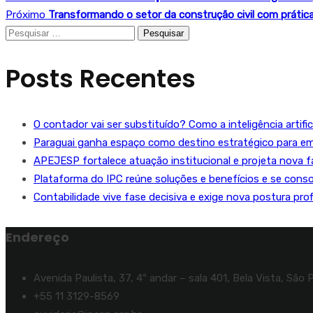
Próximo
Transformando o setor da construção civil com prátic
Pesquisar
por:
Posts Recentes
O contador vai ser substituído? Como a inteligência artifi
Paraguai ganha espaço como destino estratégico para emp
APEJESP fortalece atuação institucional e projeta nova fas
Plataforma do IPC reúne soluções e benefícios e se conso
Contabilidade vive fase decisiva e exige nova postura pro
Endereço
Avenida Paulista, 37, 4º andar – sala 401, Bela Vista, São 
+55 11 3129-8569