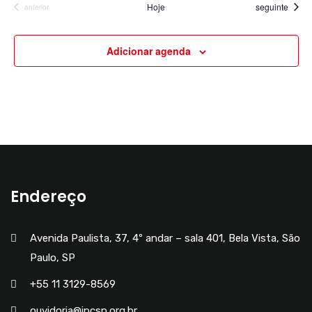
Eventos
Hoje
seguinte
Eventos
anterior
t
o
Adicionar agenda
s
Endereço
Avenida Paulista, 37, 4º andar – sala 401, Bela Vista, São
Paulo, SP
+55 11 3129-8569
ouvidoria@ipcsp.org.br