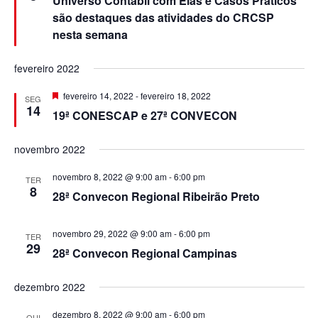
Universo Contábil com Elas e Casos Práticos
a
s
q
t
g
r
são destaques das atividades do CRCSP
c
a
e
nesta semana
i
c
a
v
u
a
o
e
d
ç
fevereiro 2022
n
o
n
i
t
ã
e
D
fevereiro 14, 2022
-
fevereiro 18, 2022
o
SEG
e
s
14
a
s
19ª CONESCAP e 27ª CONVECON
o
s
d
t
d
a
a
a
novembro 2022
c
a
o
t
e
d
novembro 8, 2022 @ 9:00 am
-
6:00 pm
TER
a
o
v
8
28ª Convecon Regional Ribeirão Preto
.
n
i
novembro 29, 2022 @ 9:00 am
-
6:00 pm
a
TER
s
29
28ª Convecon Regional Campinas
u
v
dezembro 2022
a
e
dezembro 8, 2022 @ 9:00 am
-
6:00 pm
QUI