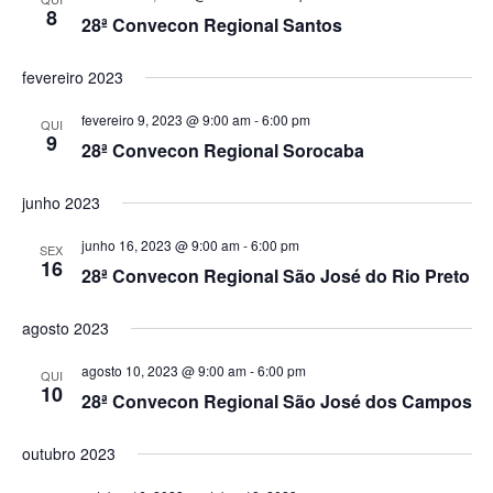
l
8
g
28ª Convecon Regional Santos
E
v
a
fevereiro 2023
e
ç
fevereiro 9, 2023 @ 9:00 am
-
6:00 pm
QUI
9
n
28ª Convecon Regional Sorocaba
ã
t
junho 2023
o
o
junho 16, 2023 @ 9:00 am
-
6:00 pm
SEX
16
d
28ª Convecon Regional São José do Rio Preto
e
agosto 2023
v
agosto 10, 2023 @ 9:00 am
-
6:00 pm
QUI
10
28ª Convecon Regional São José dos Campos
i
outubro 2023
s