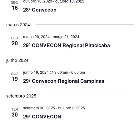
outubro 16, 2023
-
outubro 18, 2023
SEG
16
u
28ª Convecon
a
março 2024
i
março 20, 2024
-
março 21, 2024
QUA
20
29ª CONVECON Regional Piracicaba
s
junho 2024
d
junho 19, 2024 @ 9:00 am
-
6:00 pm
QUA
e
19
29ª Convecon Regional Campinas
E
setembro 2025
v
setembro 30, 2025
-
outubro 2, 2025
TER
30
29ª CONVECON
e
n