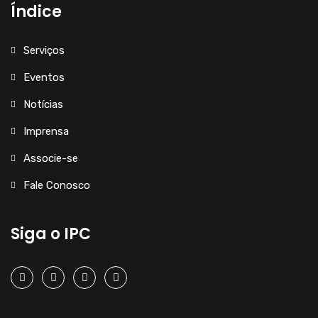
i
Índice
s
Serviços
u
Eventos
a
Notícias
i
Imprensa
Associe-se
s
Fale Conosco
d
e
Siga o IPC
E
v