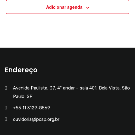
u
r
v
Adicionar agenda
a
d
e
l
e
g
E
v
E
a
e
v
ç
n
e
ã
Endereço
t
n
o
o
Avenida Paulista, 37, 4º andar – sala 401, Bela Vista, São
t
d
Paulo, SP
+55 11 3129-8569
o
e
ouvidoria@ipcsp.org.br
s
v