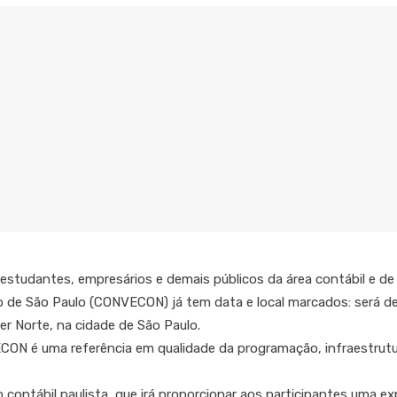
, estudantes, empresários e demais públicos da área contábil e d
do de São Paulo (CONVECON) já tem data e local marcados: será d
r Norte, na cidade de São Paulo.
ECON é uma referência em qualidade da programação, infraestrut
 contábil paulista, que irá proporcionar aos participantes uma e