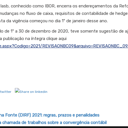
do Iasb, conhecido como IBOR, encerra os endereçamentos da Ref
danças no fluxo de caixa, requisitos de contabilidade de hedge
ta da vigência começou no dia 1º de janeiro desse ano.
odo de 1º a 30 de dezembro de 2020, teve somente sugestão de a
a publicação na íntegra clique aqui
_sre.aspx?Codigo=2021/REVISAONBC09&arquivo=REVISAONBC_09
a Fonte (DIRF) 2021: regras, prazos e penalidades
lga chamada de trabalhos sobre a convergência contábil