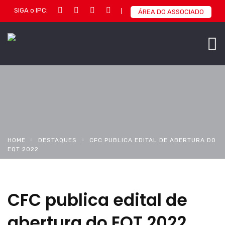
SIGA o IPC:
ÁREA DO ASSOCIADO
HOME
DESTAQUES
CFC PUBLICA EDITAL DE ABERTURA DO
EQT 2022
CFC publica edital de
abertura do EQT 2022