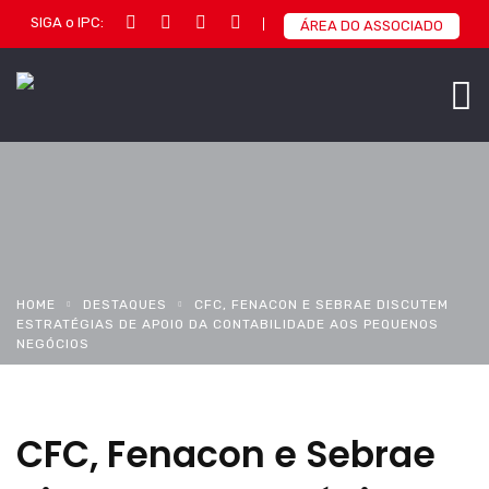
SIGA o IPC:
ÁREA DO ASSOCIADO
HOME
DESTAQUES
CFC, FENACON E SEBRAE DISCUTEM
ESTRATÉGIAS DE APOIO DA CONTABILIDADE AOS PEQUENOS
NEGÓCIOS
CFC, Fenacon e Sebrae