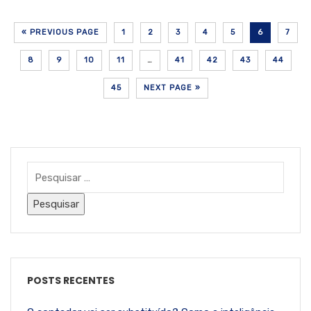
« PREVIOUS PAGE
1
2
3
4
5
6
7
8
9
10
11
…
41
42
43
44
45
NEXT PAGE »
POSTS RECENTES