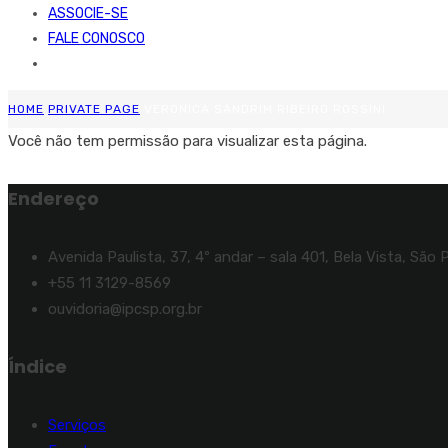
ASSOCIE-SE
FALE CONOSCO
HOME
PRIVATE PAGE
VERONICA SANDRIM RIBEIRO ROSSINI
Você não tem permissão para visualizar esta página.
Endereço
Avenida Paulista, 37, 4º andar – sala 401, Bela Vista, São 
+55 11 3129-8569
ouvidoria@ipcsp.org.br
Índice
Serviços