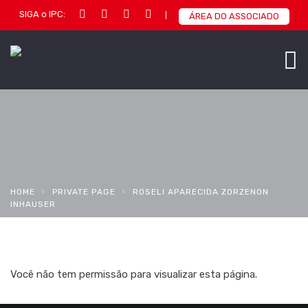
SIGA o IPC:
ÁREA DO ASSOCIADO
HOME
PRIVATE PAGE
ROSELI APARECIDA ZORZENON
INHAUSER
Você não tem permissão para visualizar esta página.