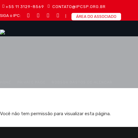
+55 11 3129-8569
CONTATO@IPCSP.ORG.BR
SIGA o IPC:
ÁREA DO ASSOCIADO
HOME
PRIVATE PAGE
ROBSON BASTOS DE ALENCAR
Você não tem permissão para visualizar esta página.