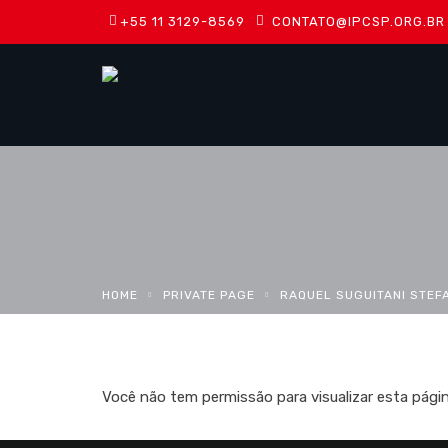
+55 11 3129-8569
CONTATO@IPCSP.ORG.BR
HOME
PRIVATE PAGE
RAQUEL SUGUITANI STEF
Você não tem permissão para visualizar esta págin