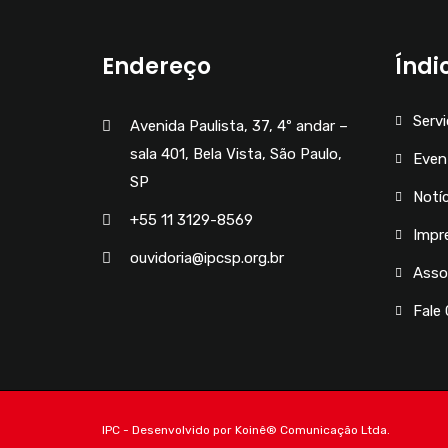
Endereço
Índi
Serv
Avenida Paulista, 37, 4º andar –
sala 401, Bela Vista, São Paulo,
Even
SP
Notíc
+55 11 3129-8569
Impr
ouvidoria@ipcsp.org.br
Asso
Fale
IPC - Desenvolvido por Koinê®️ Comunicação Ltda.