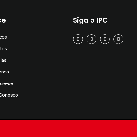
ce
Siga o IPC
iços
tos
ias
ensa
cie-se
 Conosco