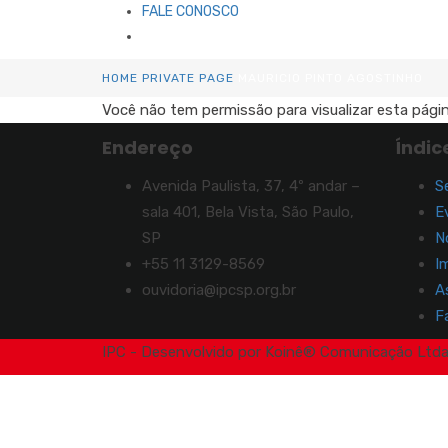
FALE CONOSCO
HOME
PRIVATE PAGE
MAURICIO PINTO AGOSTINHO
Você não tem permissão para visualizar esta págin
Endereço
Índic
Avenida Paulista, 37, 4º andar –
S
sala 401, Bela Vista, São Paulo,
E
SP
N
+55 11 3129-8569
I
ouvidoria@ipcsp.org.br
A
F
IPC - Desenvolvido por Koinê®️ Comunicação Ltda