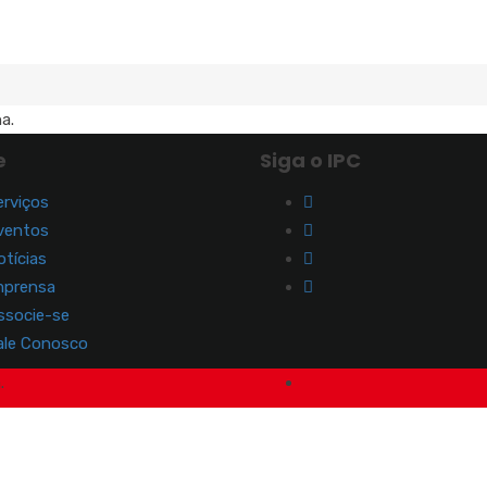
a.
e
Siga o IPC
erviços
ventos
otícias
mprensa
ssocie-se
ale Conosco
.