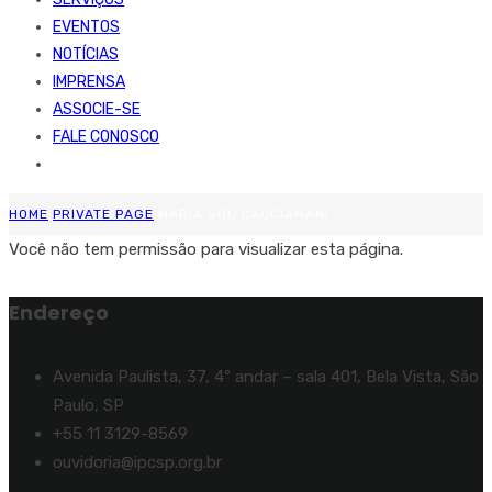
EVENTOS
NOTÍCIAS
IMPRENSA
ASSOCIE-SE
FALE CONOSCO
HOME
PRIVATE PAGE
MARIA SOL CACCIAMANI
Você não tem permissão para visualizar esta página.
Endereço
Avenida Paulista, 37, 4º andar – sala 401, Bela Vista, São
Paulo, SP
+55 11 3129-8569
ouvidoria@ipcsp.org.br