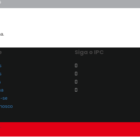
S
a.
e
Siga o IPC
s
s
s
sa
e-se
onosco
.