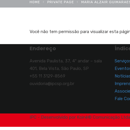
HOME
PRIVATE PAGE
MARIA ALZAIR GUIMARAE
Você não tem permissão para visualizar esta págin
Endereço
Índic
Avenida Paulista, 37, 4º andar – sala
Serviço
401, Bela Vista, São Paulo, SP
Evento
+55 11 3129-8569
Notícia
ouvidoria@ipcsp.org.br
Impren
Associ
Fale C
IPC - Desenvolvido por Koinê®️ Comunicação Ltda