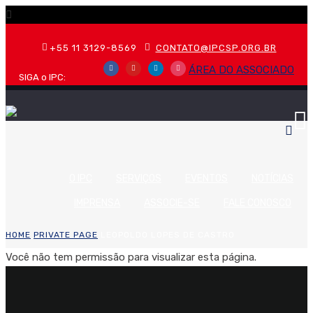
+55 11 3129-8569
CONTATO@IPCSP.ORG.BR
ÁREA DO ASSOCIADO
SIGA o IPC:
O IPC
SERVIÇOS
EVENTOS
NOTÍCIAS
IMPRENSA
ASSOCIE-SE
FALE CONOSCO
HOME
PRIVATE PAGE
LEOPOLDO LOPES DE CASTRO
Você não tem permissão para visualizar esta página.