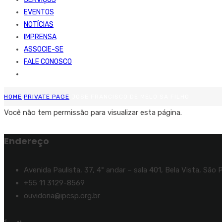
EVENTOS
NOTÍCIAS
IMPRENSA
ASSOCIE-SE
FALE CONOSCO
HOME
PRIVATE PAGE
JOSE FRANCISCO DE MELO SA FILHO
Você não tem permissão para visualizar esta página.
Endereço
Avenida Paulista, 37, 4º andar – sala 401, Bela Vista, São 
+55 11 3129-8569
ouvidoria@ipcsp.org.br