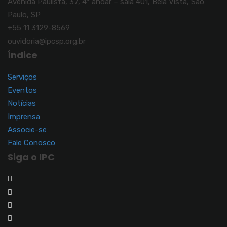
Avenida Paulista, 37, 4º andar – sala 401, Bela Vista, São
Paulo, SP
+55 11 3129-8569
ouvidoria@ipcsp.org.br
Índice
Serviços
Eventos
Notícias
Imprensa
Associe-se
Fale Conosco
Siga o IPC