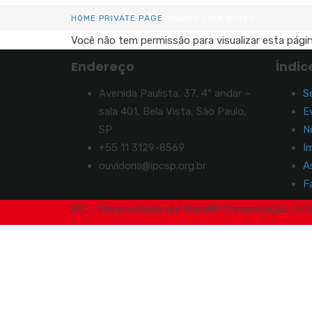
HOME
PRIVATE PAGE
DAIANE LIMA ALVES
Você não tem permissão para visualizar esta págin
Endereço
Índic
Avenida Paulista, 37, 4º andar –
S
sala 401, Bela Vista, São Paulo,
E
SP
N
+55 11 3129-8569
I
ouvidoria@ipcsp.org.br
A
F
IPC - Desenvolvido por Koinê®️ Comunicação Ltda