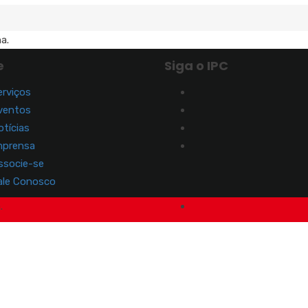
a.
e
Siga o IPC
erviços
ventos
otícias
mprensa
ssocie-se
ale Conosco
.