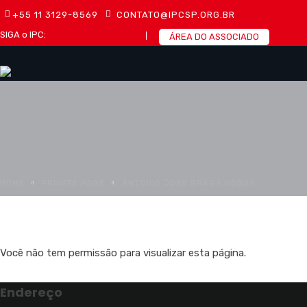
+55 11 3129-8569
CONTATO@IPCSP.ORG.BR
SIGA o IPC:
ÁREA DO ASSOCIADO
HOME
PRIVATE PAGE
ANTONIO JOSE BRAGA NOBOA
Você não tem permissão para visualizar esta página.
Endereço