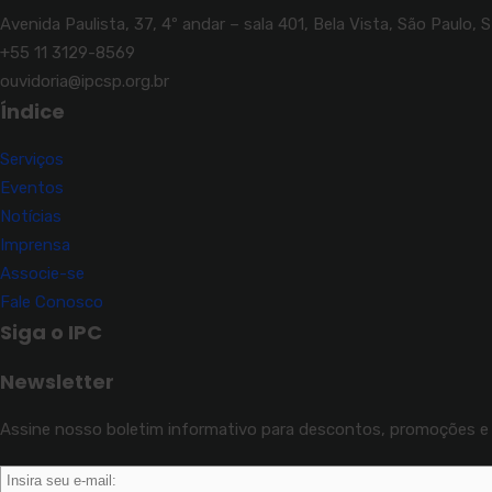
Avenida Paulista, 37, 4º andar – sala 401, Bela Vista, São Paulo, 
+55 11 3129-8569
ouvidoria@ipcsp.org.br
Índice
Serviços
Eventos
Notícias
Imprensa
Associe-se
Fale Conosco
Siga o IPC
Newsletter
Assine nosso boletim informativo para descontos, promoções e 