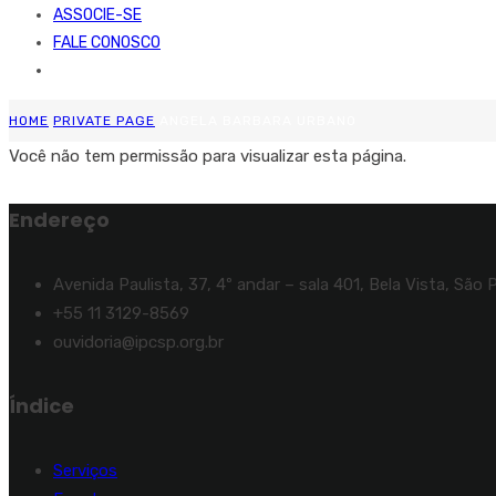
ASSOCIE-SE
FALE CONOSCO
HOME
PRIVATE PAGE
ANGELA BARBARA URBANO
Você não tem permissão para visualizar esta página.
Endereço
Avenida Paulista, 37, 4º andar – sala 401, Bela Vista, São 
+55 11 3129-8569
ouvidoria@ipcsp.org.br
Índice
Serviços